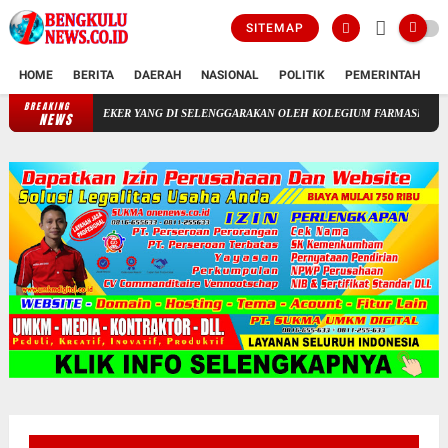
SITEMAP
HOME
BERITA
DAERAH
NASIONAL
POLITIK
PEMERINTAH
K
BREAKING
NSI APOTEKER YANG DI SELENGGARAKAN OLEH KOLEGIUM FARMASI
Menghindar D
NEWS