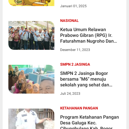
Besar
Januari 01, 2025
NASIONAL
Ketua Umum Relawan
Prabowo Gibran (RPG) Ir.
Faturahman Nugroho Dan
Leo Rusli Efendi SH
Desember 11, 2023
Seketaris (RPG) DPW Jawa
Barat Hadiri Kampanye
Prabowo-Gibran Di Gedung
SMPN 2 JASINGA
SICC Sentul Babakan
SMPN 2 Jasinga Bogor
Madang
bersama "M6" menuju
sekolah yang sehat dan
bersih dari sampah plastik
Juli 24, 2023
KETAHANAN PANGAN
Program Ketahanan Pangan
Desa Galuga Kec.
Cibungbulang Kab. Bogor