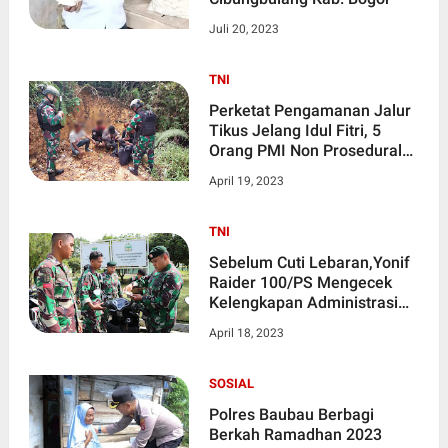
Juli 20, 2023
TNI
Perketat Pengamanan Jalur
Tikus Jelang Idul Fitri, 5
Orang PMI Non Prosedural
Diamankan Prajurit Satgas
April 19, 2023
Pamtas Yonif 645/Gty
TNI
Sebelum Cuti Lebaran,Yonif
Raider 100/PS Mengecek
Kelengkapan Administrasi
Kendaraan Intansi Listrik
April 18, 2023
Rudin kompi, Barak Gedung,
Amunisi dan Senjata
SOSIAL
Polres Baubau Berbagi
Berkah Ramadhan 2023