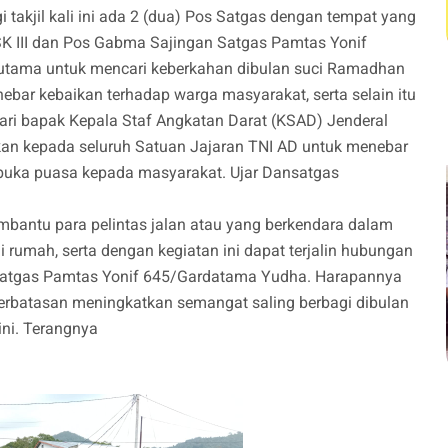
takjil kali ini ada 2 (dua) Pos Satgas dengan tempat yang
SK III dan Pos Gabma Sajingan Satgas Pamtas Yonif
n utama untuk mencari keberkahan dibulan suci Ramadhan
bar kebaikan terhadap warga masyarakat, serta selain itu
ari bapak Kepala Staf Angkatan Darat (KSAD) Jenderal
n kepada seluruh Satuan Jajaran TNI AD untuk menebar
rbuka puasa kepada masyarakat. Ujar Dansatgas
membantu para pelintas jalan atau yang berkendara dalam
 rumah, serta dengan kegiatan ini dapat terjalin hubungan
t Satgas Pamtas Yonif 645/Gardatama Yudha. Harapannya
erbatasan meningkatkan semangat saling berbagi dibulan
ni. Terangnya