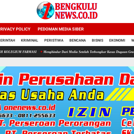
RIVACY POLICY
PEDOMAN MEDIA SIBER
ERINTAH
KRIMINAL
PERISTIWA
BENCANA
BISNIS
EKONOMI
W
ARMASI
Menghindar Dari Media Setelah Terbongkar Kasus Dugaan Gratifikasi Komision