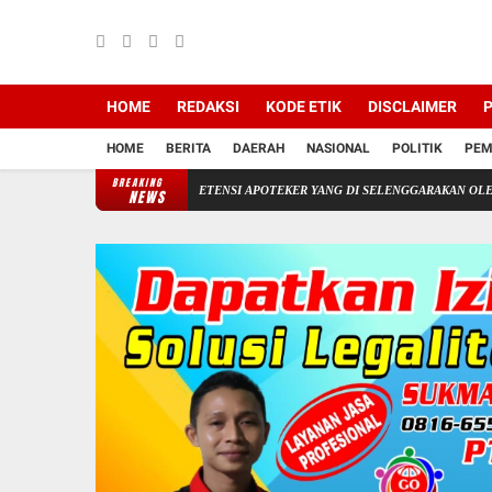
HOME
REDAKSI
KODE ETIK
DISCLAIMER
P
HOME
BERITA
DAERAH
NASIONAL
POLITIK
PEM
BREAKING
SERTIFIKASI KOMPETENSI APOTEKER YANG DI SELENGGARAKAN OLEH KOLEGIUM F
NEWS