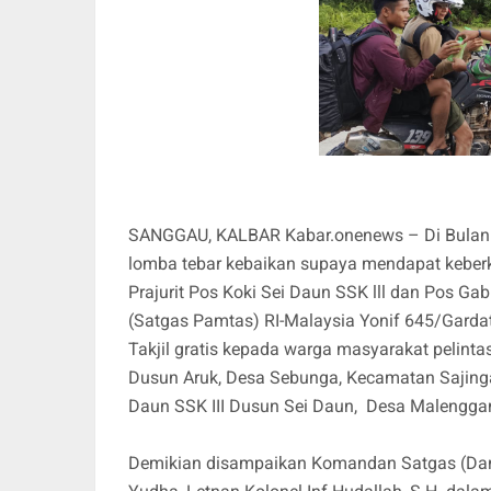
SANGGAU, KALBAR Kabar.onenews – Di Bulan R
lomba tebar kebaikan supaya mendapat keberk
Prajurit Pos Koki Sei Daun SSK lll dan Pos 
(Satgas Pamtas) RI-Malaysia Yonif 645/Garda
Takjil gratis kepada warga masyarakat pelinta
Dusun Aruk, Desa Sebunga, Kecamatan Sajing
Daun SSK III Dusun Sei Daun, Desa Malengg
Demikian disampaikan Komandan Satgas (Dan