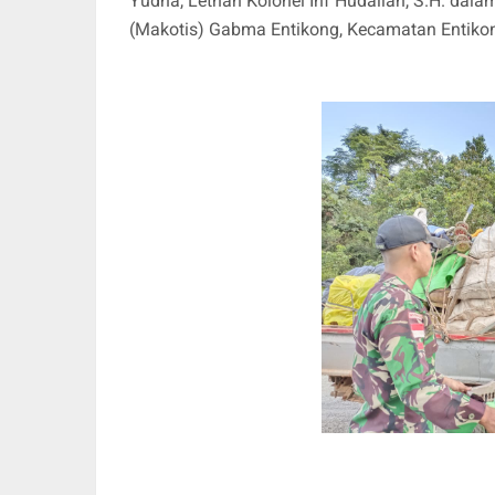
Yudha, Letnan Kolonel Inf Hudallah, S.H. dala
(Makotis) Gabma Entikong, Kecamatan Entikon