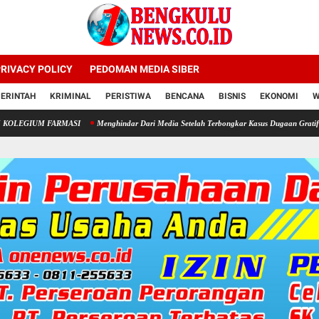
RIVACY POLICY
PEDOMAN MEDIA SIBER
ERINTAH
KRIMINAL
PERISTIWA
BENCANA
BISNIS
EKONOMI
W
 FARMASI
Menghindar Dari Media Setelah Terbongkar Kasus Dugaan Gratifikasi Komisi