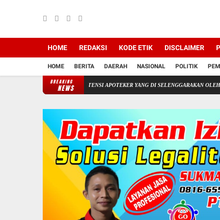
HOME
REDAKSI
KODE ETIK
DISCLAIMER
P
HOME
BERITA
DAERAH
NASIONAL
POLITIK
PEM
BREAKING
E-SERTIFIKASI KOMPETENSI APOTEKER YANG DI SELENGGARAKAN OLEH KOLEGIUM
NEWS