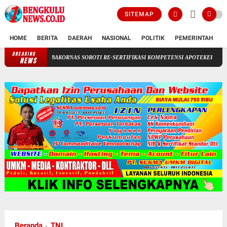
SITEMAP
HOME
BERITA
DAERAH
NASIONAL
POLITIK
PEMERINTAH
K
BREAKING
SM BAKORNAS SOROTI RE-SERTIFIKASI KOMPETENSI APOTEKER YANG DI SELENG
NEWS
Beranda
TNI