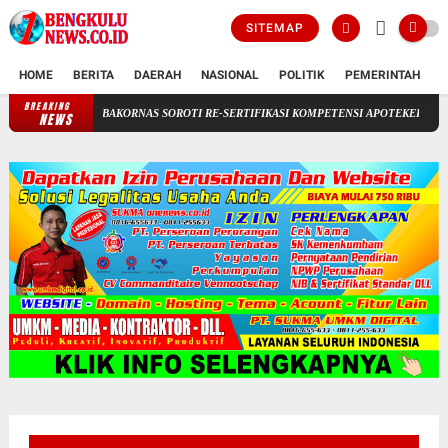
SITEMAP
HOME
BERITA
DAERAH
NASIONAL
POLITIK
PEMERINTAH
K
BREAKING
LSM BAKORNAS SOROTI RE-SERTIFIKASI KOMPETENSI APOTEKER YANG DI SE
NEWS